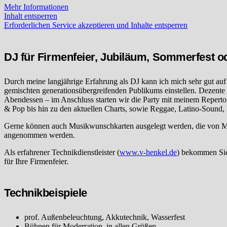
Mehr Informationen
Inhalt entsperren
Erforderlichen Service akzeptieren und Inhalte entsperren
DJ für Firmenfeier, Jubiläum, Sommerfest o
Durch meine langjährige Erfahrung als DJ kann ich mich sehr gut a
gemischten generationsübergreifenden Publikums einstellen. Dezen
Abendessen – im Anschluss starten wir die Party mit meinem Repertoi
& Pop bis hin zu den aktuellen Charts, sowie Reggae, Latino-Sound,
Gerne können auch Musikwunschkarten ausgelegt werden, die von Mit
angenommen werden.
Als erfahrener Technikdienstleister (
www.v-henkel.de
) bekommen Sie
für Ihre Firmenfeier.
Technikbeispiele
prof. Außenbeleuchtung, Akkutechnik, Wasserfest
Bühnen für Moderration, in allen Größen