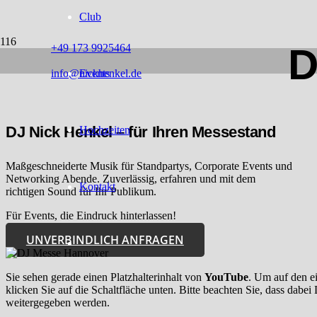
Club
D
+49 173 9925464
info@nickhenkel.de
Events
DJ Nick Henkel – für Ihren Messestand
Hochzeiten
Maßgeschneiderte Musik für Standpartys, Corporate Events und
Networking Abende. Zuverlässig, erfahren und mit dem
Kontakt
richtigen Sound für Ihr Publikum.
Für Events, die Eindruck hinterlassen!
UNVERBINDLICH ANFRAGEN
Sie sehen gerade einen Platzhalterinhalt von
YouTube
. Um auf den ei
klicken Sie auf die Schaltfläche unten. Bitte beachten Sie, dass dabei 
weitergegeben werden.